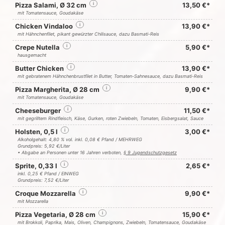
Pizza Salami, Ø 32 cm
i
13,50 €*
mit Tomatensauce, Goudakäse
Chicken Vindaloo
i
13,90 €*
mit Hähnchenfilet, pikant gewürzter Chilisauce, dazu Basmati-Reis
Crepe Nutella
i
5,90 €*
hausgemacht
Butter Chicken
i
13,90 €*
mit gebratenem Hähnchenbrustfilet in Butter, Tomaten-Sahnesauce, dazu Basmati-Reis
Pizza Margherita, Ø 28 cm
i
9,90 €*
mit Tomatensauce, Goudakäse
Cheeseburger
i
11,50 €*
mit gegrilltem Rindfleisch, Käse, Gurken, roten Zwiebeln, Tomaten, Eisbergsalat, Sauce
Holsten, 0,5 l
i
3,00 €*
Alkoholgehalt: 4,80 % vol. inkl. 0,08 € Pfand / MEHRWEG
Grundpreis: 5,92 €/Liter
• Abgabe an Personen unter 16 Jahren verboten,
§ 9 Jugendschutzgesetz
Sprite, 0,33 l
i
2,65 €*
inkl. 0,25 € Pfand / EINWEG
Grundpreis: 7,52 €/Liter
Croque Mozzarella
i
9,90 €*
mit Mozzarella
Pizza Vegetaria, Ø 28 cm
i
15,90 €*
mit Brokkoli, Paprika, Mais, Oliven, Champignons, Zwiebeln, Tomatensauce, Goudakäse