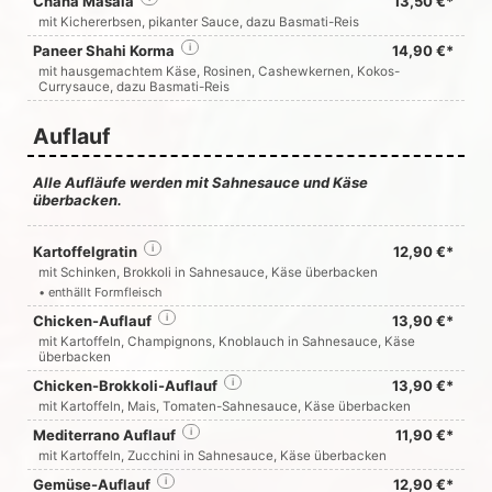
Chana Masala
13,50 €*
mit Kichererbsen, pikanter Sauce, dazu Basmati-Reis
Paneer Shahi Korma
i
14,90 €*
mit hausgemachtem Käse, Rosinen, Cashewkernen, Kokos-
Currysauce, dazu Basmati-Reis
Auflauf
Alle Aufläufe werden mit Sahnesauce und Käse
überbacken.
Kartoffelgratin
i
12,90 €*
mit Schinken, Brokkoli in Sahnesauce, Käse überbacken
• enthällt Formfleisch
Chicken-Auflauf
i
13,90 €*
mit Kartoffeln, Champignons, Knoblauch in Sahnesauce, Käse
überbacken
Chicken-Brokkoli-Auflauf
i
13,90 €*
mit Kartoffeln, Mais, Tomaten-Sahnesauce, Käse überbacken
Mediterrano Auflauf
i
11,90 €*
mit Kartoffeln, Zucchini in Sahnesauce, Käse überbacken
Gemüse-Auflauf
i
12,90 €*