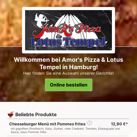
Willkommen bei Amor's Pizza & Lotus
Tempel in Hamburg!
Hier finden Sie eine Auswahl unserer Gerichte!
Online bestellen
Beliebte Produkte
Cheeseburger Menü mit Pommes frites
i
12,90 €*
mit gegrilltem Rindfleisch, Käse, Gurken, roten Zwiebeln, Tomaten, Eisbergsalat und
Sauce, dazu Pommes frites