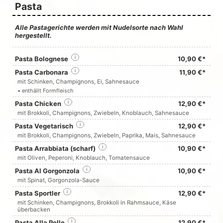
Pasta
Alle Pastagerichte werden mit Nudelsorte nach Wahl
hergestellt.
Pasta Bolognese
i
10,90 €*
Pasta Carbonara
i
11,90 €*
mit Schinken, Champignons, Ei, Sahnesauce
• enthällt Formfleisch
Pasta Chicken
i
12,90 €*
mit Brokkoli, Champignons, Zwiebeln, Knoblauch, Sahnesauce
Pasta Vegetarisch
i
12,90 €*
mit Brokkoli, Champignons, Zwiebeln, Paprika, Mais, Sahnesauce
Pasta Arrabbiata (scharf)
i
10,90 €*
mit Oliven, Peperoni, Knoblauch, Tomatensauce
Pasta Al Gorgonzola
i
10,90 €*
mit Spinat, Gorgonzola-Sauce
Pasta Sportler
i
12,90 €*
mit Schinken, Champignons, Brokkoli in Rahmsauce, Käse
überbacken
Pasta Alla Pollo
i
12,90 €*