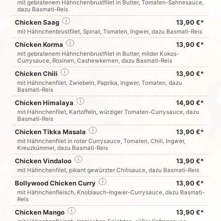
mit gebratenem Hähnchenbrustfilet in Butter, Tomaten-Sahnesauce,
dazu Basmati-Reis
Chicken Saag
i
13,90 €*
mit Hähnchenbrustfilet, Spinat, Tomaten, Ingwer, dazu Basmati-Reis
Chicken Korma
i
13,90 €*
mit gebratenem Hähnchenbrustfilet in Butter, milder Kokos-
Currysauce, Rosinen, Cashewkernen, dazu Basmati-Reis
Chicken Chili
i
13,90 €*
mit Hähnchenfilet, Zwiebeln, Paprika, Ingwer, Tomaten, dazu
Basmati-Reis
Chicken Himalaya
i
14,90 €*
mit Hähnchenfilet, Kartoffeln, würziger Tomaten-Currysauce, dazu
Basmati-Reis
Chicken Tikka Masala
i
13,90 €*
mit Hähnchenfilet in roter Currysauce, Tomaten, Chili, Ingwer,
Kreuzkümmel, dazu Basmati-Reis
Chicken Vindaloo
i
13,90 €*
mit Hähnchenfilet, pikant gewürzter Chilisauce, dazu Basmati-Reis
Bollywood Chicken Curry
i
13,90 €*
mit Hähnchenfleisch, Knoblauch-Ingwer-Currysauce, dazu Basmati-
Reis
Chicken Mango
i
13,90 €*