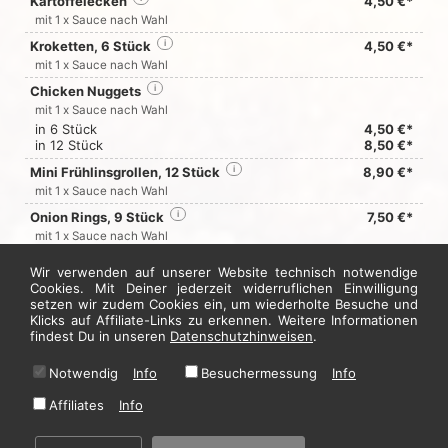
Kartoffelecken
4,50 €*
mit 1 x Sauce nach Wahl
Kroketten, 6 Stück
i
4,50 €*
mit 1 x Sauce nach Wahl
Chicken Nuggets
i
mit 1 x Sauce nach Wahl
in 6 Stück
4,50 €*
in 12 Stück
8,50 €*
Mini Frühlinsgrollen, 12 Stück
i
8,90 €*
mit 1 x Sauce nach Wahl
Onion Rings, 9 Stück
i
7,50 €*
mit 1 x Sauce nach Wahl
Knoblauchbrot
i
4,50 €*
Wir verwenden auf unserer Website technisch notwendige
Cookies. Mit Deiner jederzeit widerruflichen Einwilligung
setzen wir zudem Cookies ein, um wiederholte Besuche und
Jetzt hier bestellen
Klicks auf Affiliate-Links zu erkennen. Weitere Informationen
findest Du in unseren
Datenschutzhinweisen
.
Notwendig
Info
Besuchermessung
Info
* Alle Preise in Euro inkl. gesetzl. MwSt. Abbildungen können ggf. abweichen.
Informationen zu Inhalts- und Zusatzstoffen finden Sie unter
i
Affiliates
Info