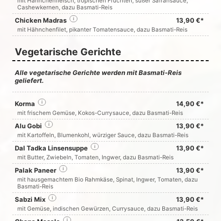
mit Hähnchenfleisch, tropischen Früchten, süßer Safransauce,
Cashewkernen, dazu Basmati-Reis
Chicken Madras
i
13,90 €*
mit Hähnchenfilet, pikanter Tomatensauce, dazu Basmati-Reis
Vegetarische Gerichte
Alle vegetarische Gerichte werden mit Basmati-Reis
geliefert.
Korma
i
14,90 €*
mit frischem Gemüse, Kokos-Currysauce, dazu Basmati-Reis
Alu Gobi
i
13,90 €*
mit Kartoffeln, Blumenkohl, würziger Sauce, dazu Basmati-Reis
Dal Tadka Linsensuppe
i
13,90 €*
mit Butter, Zwiebeln, Tomaten, Ingwer, dazu Basmati-Reis
Palak Paneer
i
13,90 €*
mit hausgemachtem Bio Rahmkäse, Spinat, Ingwer, Tomaten, dazu
Basmati-Reis
Sabzi Mix
i
13,90 €*
mit Gemüse, indischen Gewürzen, Currysauce, dazu Basmati-Reis
i