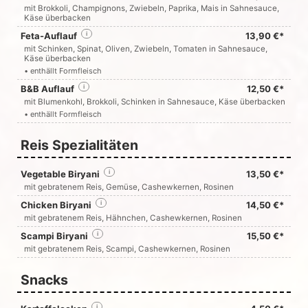
mit Brokkoli, Champignons, Zwiebeln, Paprika, Mais in Sahnesauce,
Käse überbacken
Feta-Auflauf
i
13,90 €*
mit Schinken, Spinat, Oliven, Zwiebeln, Tomaten in Sahnesauce,
Käse überbacken
• enthällt Formfleisch
B&B Auflauf
i
12,50 €*
mit Blumenkohl, Brokkoli, Schinken in Sahnesauce, Käse überbacken
• enthällt Formfleisch
Reis Spezialitäten
Vegetable Biryani
i
13,50 €*
mit gebratenem Reis, Gemüse, Cashewkernen, Rosinen
Chicken Biryani
i
14,50 €*
mit gebratenem Reis, Hähnchen, Cashewkernen, Rosinen
Scampi Biryani
i
15,50 €*
mit gebratenem Reis, Scampi, Cashewkernen, Rosinen
Snacks
i